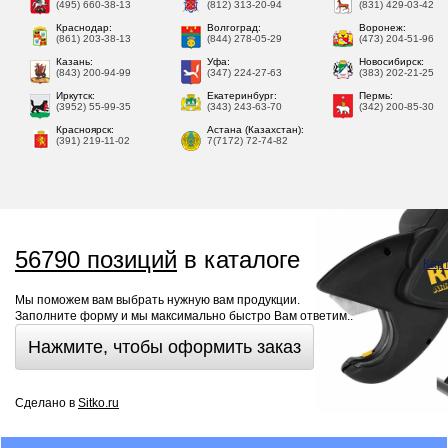
(495) 660-38-13
(812) 313-20-94
(831) 429-03-42
Краснодар:
Волгоград:
Воронеж:
(861) 203-38-13
(844) 278-05-29
(473) 204-51-96
Казань:
Уфа:
Новосибирск:
(843) 200-94-99
(347) 224-27-63
(383) 202-21-25
Иркутск:
Екатеринбург:
Пермь:
(3952) 55-99-35
(343) 243-63-70
(342) 200-85-30
Красноярск:
Астана (Казахстан):
(391) 219-11-02
7(7172) 72-74-82
56790 позиций
в каталоге
Кар
Мы поможем вам выбрать нужную вам продукции.
Заполните форму и мы максимально быстро Вам ответим..
Нажмите, чтобы оформить заказ
Сделано в
Sitko.ru