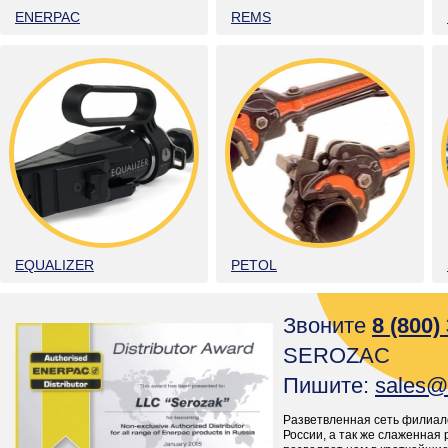
ENERPAC
REMS
EQUALIZER
PETOL
Звоните
8 (800)
SEROZAC
Пишите:
sales@
Разветвленная сеть филиал
России, а так же слаженная 