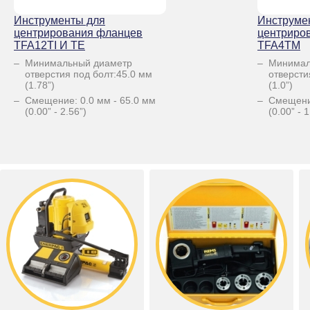
Инструменты для
Инструме
центрирования фланцев
центриро
TFA12TI И TE
TFA4TM
Минимальный диаметр
Минимал
отверстия под болт:45.0 мм
отверсти
(1.78”)
(1.0”)
Смещение: 0.0 мм - 65.0 мм
Смещени
(0.00” - 2.56”)
(0.00” - 1