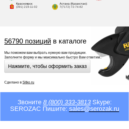
Красноярск:
Астана (Казахстан):
(391) 219-11-02
7(7172) 72-74-82
56790 позиций
в каталоге
Кар
Мы поможем вам выбрать нужную вам продукции.
Заполните форму и мы максимально быстро Вам ответим..
Нажмите, чтобы оформить заказ
Сделано в
Sitko.ru
Звоните
8 (800) 333-3813
Skype:
SEROZAC Пишите:
sales@serozak.ru