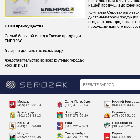
позволяет нам в кратчайшие
нашей продукции до конечно
Компания Серозак является
дистрибьютором продукции
всегда готовы предоставить
Наши преимущества
продукцию данного произво
Самый большой склад в России продукции
ENERPAC
быстрая доставка по всему миру
представительство во всех крупных городах
России и СНГ
Москва:
Санкт-Петербург:
Нижний Новгород
(495) 660-38-13
(812) 313-20-94
(831) 429-03-42
Краснодар:
Волгоград:
Воронеж:
(861) 203-38-13
(844) 278-05-29
(473) 204-51-96
Казань:
Уфа:
Новосибирск:
(843) 200-94-99
(347) 224-27-63
(383) 202-21-25
Иркутск:
Екатеринбург:
Пермь:
(3952) 55-99-35
(343) 243-63-70
(342) 200-85-30