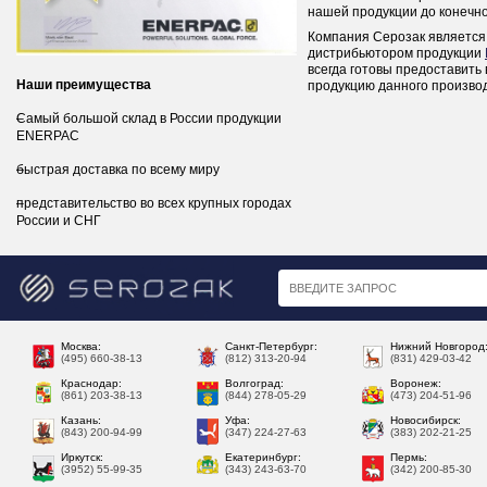
нашей продукции до конечно
Компания Серозак является
дистрибьютором продукции
всегда готовы предоставить
Наши преимущества
продукцию данного произво
Самый большой склад в России продукции
ENERPAC
быстрая доставка по всему миру
представительство во всех крупных городах
России и СНГ
Москва:
Санкт-Петербург:
Нижний Новгород
(495) 660-38-13
(812) 313-20-94
(831) 429-03-42
Краснодар:
Волгоград:
Воронеж:
(861) 203-38-13
(844) 278-05-29
(473) 204-51-96
Казань:
Уфа:
Новосибирск:
(843) 200-94-99
(347) 224-27-63
(383) 202-21-25
Иркутск:
Екатеринбург:
Пермь:
(3952) 55-99-35
(343) 243-63-70
(342) 200-85-30