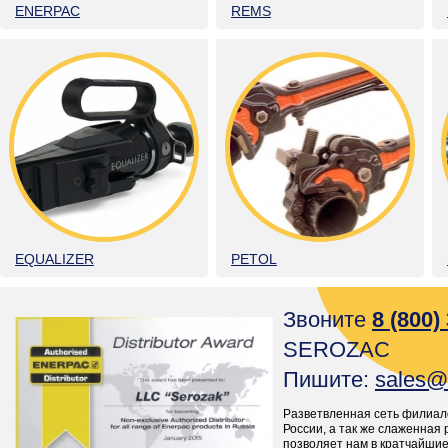
ENERPAC
REMS
EQUALIZER
PETOL
Звоните
8 (800)
SEROZAC
Пишите:
sales@
Разветвленная сеть филиал
России, а так же слаженная 
позволяет нам в кратчайшие