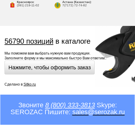
Красноярск:
Астана (Казахстан):
(391) 219-11-02
7(7172) 72-74-82
56790 позиций
в каталоге
Кар
Мы поможем вам выбрать нужную вам продукции.
Заполните форму и мы максимально быстро Вам ответим..
Нажмите, чтобы оформить заказ
Сделано в
Sitko.ru
Звоните
8 (800) 333-3813
Skype:
SEROZAC Пишите:
sales@serozak.ru