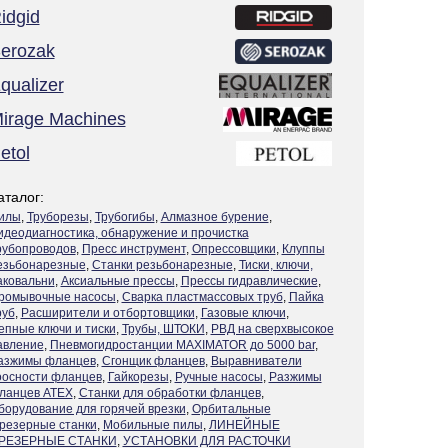
idgid
erozak
qualizer
irage Machines
etol
аталог:
илы
,
Труборезы
,
Трубогибы
,
Алмазное бурение
,
идеодиагностика, обнаружение и прочистка
рубопроводов
,
Пресс инструмент
,
Опрессовщики
,
Клуппы
езьбонарезные
,
Станки резьбонарезные
,
Тиски, ключи,
аковальни
,
Аксиальные прессы
,
Прессы гидравлические
,
ромывочные насосы
,
Сварка пластмассовых труб
,
Пайка
руб
,
Расширители и отбортовщики
,
Газовые ключи
,
епные ключи и тиски
,
Трубы, ШТОКИ
,
РВД на сверхвысокое
авление
,
Пневмогидростанции MAXIMATOR до 5000 bar
,
азжимы фланцев
,
Сгонщик фланцев
,
Выравниватели
оосности фланцев
,
Гайкорезы
,
Ручные насосы
,
Разжимы
ланцев ATEX
,
Станки для обработки фланцев
,
борудование для горячей врезки
,
Орбитальные
резерные станки
,
Мобильные пилы
,
ЛИНЕЙНЫЕ
РЕЗЕРНЫЕ СТАНКИ
,
УСТАНОВКИ ДЛЯ РАСТОЧКИ