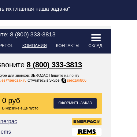
ь их главная наша задача"
ите:
8 (800) 333-3813
PETOL
КОМПАНИЯ
КОНТАКТЫ
СКЛАД
Звоните
8 (800) 333-3813
kype для звонков: SEROZAC Пишите на почту
ales@serozak.ru
Стучитесь в Skype
serozak800
0 руб
ОФОРМИТЬ ЗАКАЗ
В корзине еще пусто
nerpac
Rems