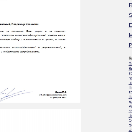
R
S
E
M
P
К
П
В
т
р
н
П
т
Ц
д
Р
с
ф
О
ф
Ф