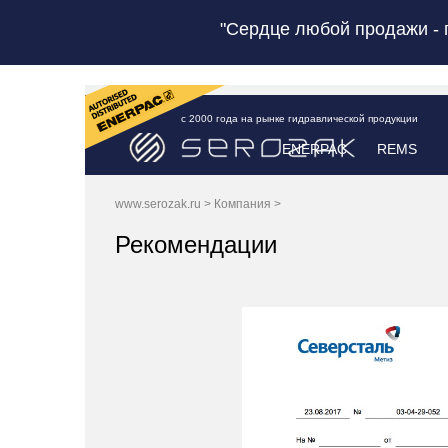
"Сердце любой продажи - 
с 2000 года на рынке гидравлической продукции
ENERPAC
REMS
www.serozak.ru
>
Компания
>
Рекомендации