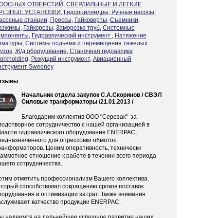
ООСНЫХ ОТВЕРСТИЙ
,
СВЕРЛИЛЬНЫЕ И ЛЕГКИЕ
РЕЗНЫЕ УСТАНОВКИ
,
Гидроцилиндры
,
Ручные насосы
,
асосные станции
,
Прессы
,
Гайковерты
,
Съемники
,
азжимы
,
Гайкорезы
,
Заморозка труб
,
Системные
омпоненты
,
Гидравлический инструмент
,
Натяжение
рматуры
,
Системы подьема и перемещения тяжелых
рузов
,
Ж/д оборудование
,
Станочная гидравлика
orkholding
,
Режущий инструмент
,
Авиационный
нструмент Sweeney
тзывы
Начальник отдела закупок С.А.Скоринов
/ СВЭЛ
Силовые транформаторы /21.01.2013 /
Благодарим коллектив ООО "Серозак" за
лодотворное сотрудничество с нашей организацией в
бласти гидравлического оборудования ENERPAC,
редназначенного для опрессовки обмоток
ранформаторов. Ценим оперативность, технически
раммотное отношение к работе в течении всего периода
ашего сотрудничества.
отим отметить профессионализм Вашего коллектива,
оторый способствовал сокращению сроков поставок
борудования и оптимизации затрат. Также внимания
аслуживает катчество продукции ENERPAC.
ы надеемся на дальнейшее успешное развитие наших