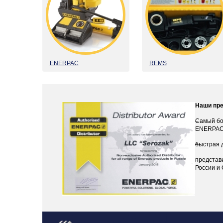
ENERPAC
REMS
Наши пр
Самый бо
ENERPA
быстрая 
представи
России и