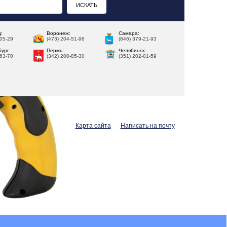
:
Воронеж:
Самара:
-05-29
(473) 204-51-96
(846) 379-21-93
ург:
Пермь:
Челябинск:
-63-70
(342) 200-85-30
(351) 202-01-59
Карта сайта
Написать на почту