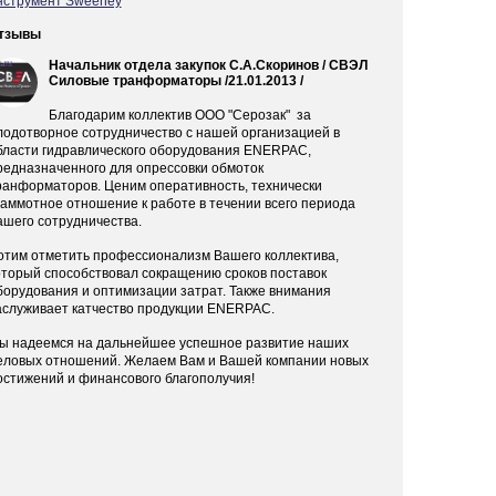
нструмент Sweeney
тзывы
Начальник отдела закупок С.А.Скоринов
/ СВЭЛ
Силовые транформаторы /21.01.2013 /
Благодарим коллектив ООО "Серозак" за
лодотворное сотрудничество с нашей организацией в
бласти гидравлического оборудования ENERPAC,
редназначенного для опрессовки обмоток
ранформаторов. Ценим оперативность, технически
раммотное отношение к работе в течении всего периода
ашего сотрудничества.
отим отметить профессионализм Вашего коллектива,
оторый способствовал сокращению сроков поставок
борудования и оптимизации затрат. Также внимания
аслуживает катчество продукции ENERPAC.
ы надеемся на дальнейшее успешное развитие наших
еловых отношений. Желаем Вам и Вашей компании новых
остижений и финансового благополучия!