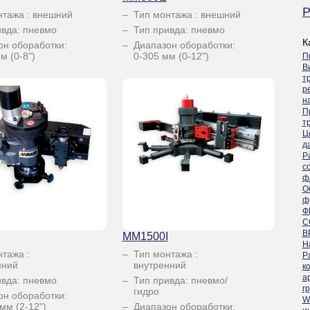
P
нтажа : внешний
Тип монтажа : внешний
ивда: пневмо
Тип привда: пневмо
К
он обоработки:
Диапазон обоработки:
м (0-8")
0-305 мм (0-12")
П
В
т
р
н
П
т
Ц
д
Р
с
ф
О
ф
Ф
С
В
MM1500I
Н
нтажа :
Тип монтажа :
Р
нний
внутренний
к
а
ивда: пневмо
Тип привда: пневмо/
г
гидро
он обоработки:
W
мм (2-12")
Диапазон обоработки: