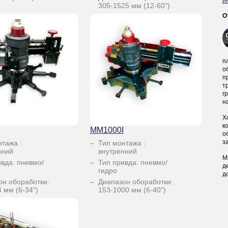
и
305-1525 мм (12-60")
О
п
о
п
т
г
н
Х
к
MM1000I
о
з
нтажа :
Тип монтажа :
нний
внутренний
М
ивда: пневмо/
Тип привда: пневмо/
д
гидро
д
он обоработки:
Диапазон обоработки:
 мм (6-34")
153-1000 мм (6-40")