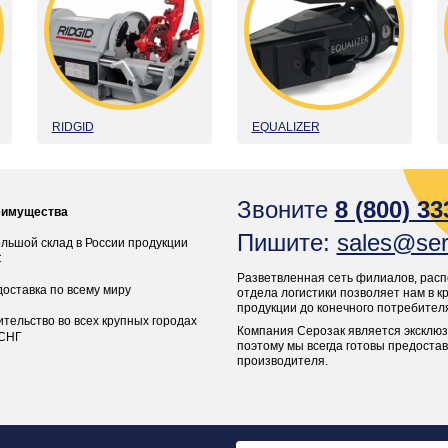
RIDGID
EQUALIZER
Звоните
8 (800) 33
еимущества
Пишите:
sales@ser
льшой склад в России продукции
C
Разветвленная сеть филиалов, расп
доставка по всему миру
отдела логистики позволяет нам в 
продукции до конечного потребител
тельство во всех крупных городах
Компания Серозак является эксклю
 СНГ
поэтому мы всегда готовы предоста
производителя.