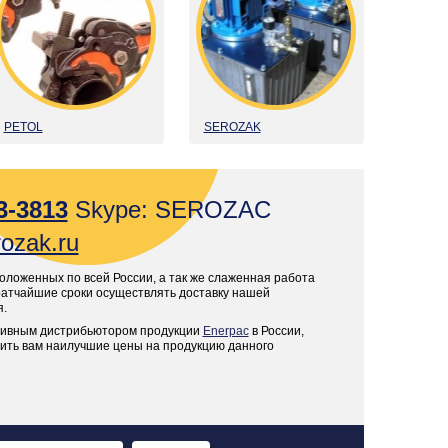
PETOL
SEROZAK
3-3813
Skype: SEROZAC
ozak.ru
оложенных по всей России, а так же слаженная работа
кратчайшие сроки осуществлять доставку нашей
я.
зивным дистрибьютором продукции
Enerpac
в России,
вить вам наилучшие цены на продукцию данного