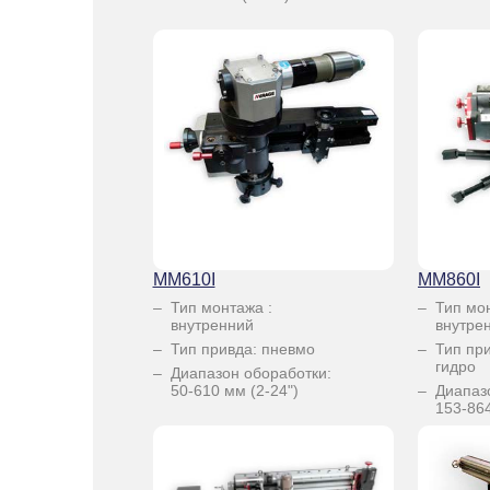
MM610I
MM860I
Тип монтажа :
Тип мо
внутренний
внутре
Тип привда: пневмо
Тип пр
гидро
Диапазон обоработки:
50-610 мм (2-24")
Диапаз
153-864