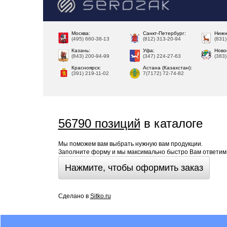
Москва:
Санкт-Петербург:
Нижн
(495) 660-38-13
(812) 313-20-94
(831
Казань:
Уфа:
Ново
(843) 200-94-99
(347) 224-27-63
(383
Красноярск:
Астана (Казахстан):
(391) 219-11-02
7(7172) 72-74-82
56790 позиций
в каталоге
Мы поможем вам выбрать нужную вам продукции.
Заполните форму и мы максимально быстро Вам ответим.
Нажмите, чтобы оформить заказ
Сделано в
Sitko.ru