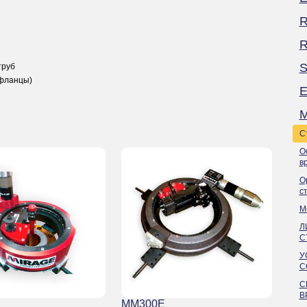
R
S
труб
 фланцы)
E
M
С
О
в
О
с
М
Л
С
У
С
С
В
MM300E