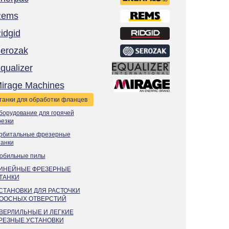
Rems
idgid
erozak
qualizer
irage Machines
танки для обработки фланцев
борудование для горячей
резки
рбитальные фрезерные
танки
обильные пилы
ИНЕЙНЫЕ ФРЕЗЕРНЫЕ
ТАНКИ
СТАНОВКИ ДЛЯ РАСТОЧКИ
ООСНЫХ ОТВЕРСТИЙ
ВЕРЛИЛЬНЫЕ И ЛЕГКИЕ
РЕЗНЫЕ УСТАНОВКИ