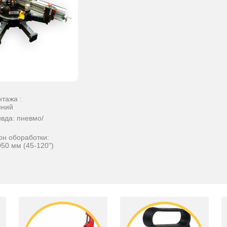
нтажа :
нний
ивда: пневмо/
он обоработки:
50 мм (45-120")