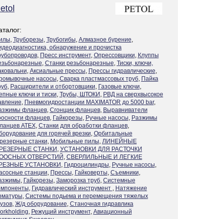
etol
аталог:
илы
,
Труборезы
,
Трубогибы
,
Алмазное бурение
,
идеодиагностика, обнаружение и прочистка
рубопроводов
,
Пресс инструмент
,
Опрессовщики
,
Клуппы
езьбонарезные
,
Станки резьбонарезные
,
Тиски, ключи,
аковальни
,
Аксиальные прессы
,
Прессы гидравлические
,
ромывочные насосы
,
Сварка пластмассовых труб
,
Пайка
руб
,
Расширители и отбортовщики
,
Газовые ключи
,
епные ключи и тиски
,
Трубы, ШТОКИ
,
РВД на сверхвысокое
авление
,
Пневмогидростанции MAXIMATOR до 5000 bar
,
азжимы фланцев
,
Сгонщик фланцев
,
Выравниватели
оосности фланцев
,
Гайкорезы
,
Ручные насосы
,
Разжимы
ланцев ATEX
,
Станки для обработки фланцев
,
борудование для горячей врезки
,
Орбитальные
резерные станки
,
Мобильные пилы
,
ЛИНЕЙНЫЕ
РЕЗЕРНЫЕ СТАНКИ
,
УСТАНОВКИ ДЛЯ РАСТОЧКИ
ООСНЫХ ОТВЕРСТИЙ
,
СВЕРЛИЛЬНЫЕ И ЛЕГКИЕ
РЕЗНЫЕ УСТАНОВКИ
,
Гидроцилиндры
,
Ручные насосы
,
асосные станции
,
Прессы
,
Гайковерты
,
Съемники
,
азжимы
,
Гайкорезы
,
Заморозка труб
,
Системные
омпоненты
,
Гидравлический инструмент
,
Натяжение
рматуры
,
Системы подьема и перемещения тяжелых
рузов
,
Ж/д оборудование
,
Станочная гидравлика
orkholding
,
Режущий инструмент
,
Авиационный