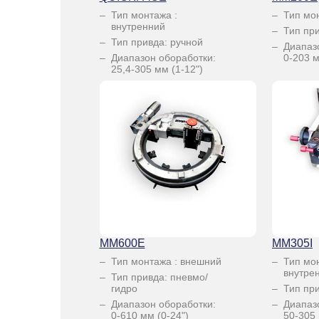
Тип монтажа :
Тип мо
внутренний
Тип пр
Тип привда: ручной
Диапаз
Диапазон обоработки:
0-203 м
25,4-305 мм (1-12")
MM600E
MM305I
Тип монтажа : внешний
Тип мо
внутре
Тип привда: пневмо/
гидро
Тип пр
Диапазон обоработки:
Диапаз
0-610 мм (0-24")
50-305 