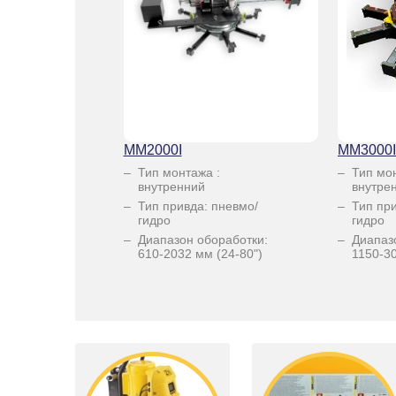
MM2000I
MM3000I
Тип монтажа :
Тип мо
внутренний
внутре
Тип привда: пневмо/
Тип пр
гидро
гидро
Диапазон обоработки:
Диапаз
610-2032 мм (24-80")
1150-30