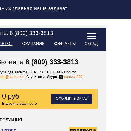
ь их главная наша задача"
ите:
8 (800) 333-3813
PETOL
КОМПАНИЯ
КОНТАКТЫ
СКЛАД
Звоните
8 (800) 333-3813
kype для звонков: SEROZAC Пишите на почту
ales@serozak.ru
Стучитесь в Skype
serozak800
0 руб
ОФОРМИТЬ ЗАКАЗ
В корзине еще пусто
РОДУКЦИЯ
nerpac