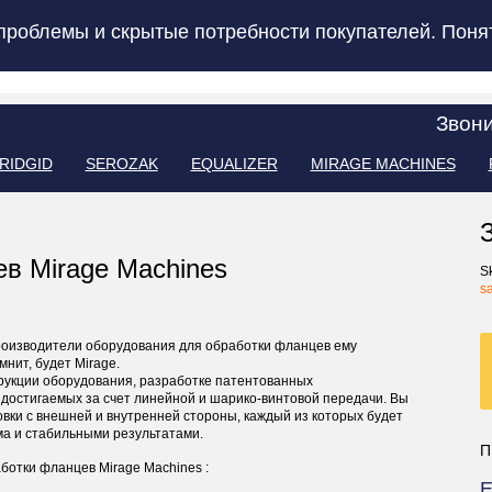
проблемы и скрытые потребности покупателей. Понят
Звон
RIDGID
SEROZAK
EQUALIZER
MIRAGE MACHINES
в Mirage Machines
S
s
производители оборудования для обработки фланцев ему
мнит, будет Mirage.
рукции оборудования, разработке патентованных
, достигаемых за счет линейной и шарико-винтовой передачи. Вы
вки с внешней и внутренней стороны, каждый из которых будет
ма и стабильными результатами.
П
отки фланцев Mirage Machines :
E