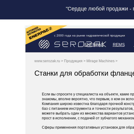
"Сердце любой продажи - 
с 2000 года на рынке гидравлической продукции
ENERPAC
REMS
www.serozak.ru
>
Продукция
>
Mirage Machines
>
Станки для обработки фланце
Если вы спросите у специалиста на объекте, какие 
знакомы, вполне вероятно, что первым, о ком он вспо
Компания широко известна благодаря прочной конст
баз с питанием инструмента и точности результатов
можете выбрать один из множества вариантов устано
прост в исполнении, с подачей от зубчатого механиз
Сферы применения портативных установок для обраб