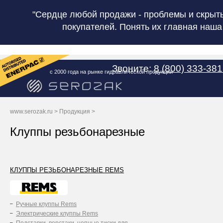
"Сердце любой продажи - проблемы и скрыт
покупателей. Понять их главная наша
Звоните:
8 (800) 333-38
с 2000 года на рынке гидравлической продукции
www.serozak.ru
>
Продукция
>
Клуппы резьбонарезные
КЛУППЫ РЕЗЬБОНАРЕЗНЫЕ REMS
Ручные клуппы Rems
Электрические клуппы Rems
Подставки, верстаки, цепные тиски для