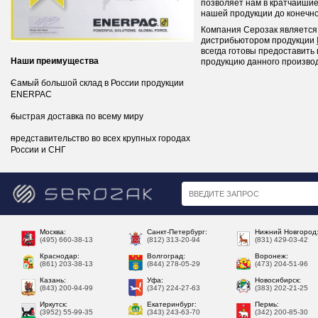
позволяет нам в кратчайшие
нашей продукции до конечно
Компания Серозак является
дистрибьютором продукции
всегда готовы предоставить
Наши преимущества
продукцию данного произво
Самый большой склад в России продукции
ENERPAC
быстрая доставка по всему миру
представительство во всех крупных городах
России и СНГ
Москва:
Санкт-Петербург:
Нижний Новгород
(495) 660-38-13
(812) 313-20-94
(831) 429-03-42
Краснодар:
Волгоград:
Воронеж:
(861) 203-38-13
(844) 278-05-29
(473) 204-51-96
Казань:
Уфа:
Новосибирск:
(843) 200-94-99
(347) 224-27-63
(383) 202-21-25
Иркутск:
Екатеринбург:
Пермь:
(3952) 55-99-35
(343) 243-63-70
(342) 200-85-30