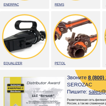
ENERPAC
REMS
EQUALIZER
PETOL
Звоните
8 (800)
SEROZAC
Пишите:
sales@
Разветвленная сеть филиал
России, а так же слаженная 