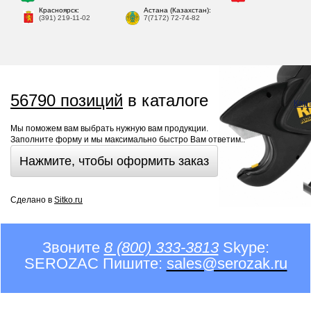
Красноярск:
Астана (Казахстан):
(391) 219-11-02
7(7172) 72-74-82
56790 позиций
в каталоге
Кар
Мы поможем вам выбрать нужную вам продукции.
Заполните форму и мы максимально быстро Вам ответим..
Нажмите, чтобы оформить заказ
Сделано в
Sitko.ru
Звоните
8 (800) 333-3813
Skype:
SEROZAC Пишите:
sales@serozak.ru